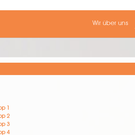
Wir über uns
op 1
op 2
op 3
op 4