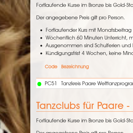
Fortlaufende Kurse im Bronze bis Gold-Sta
Der angegebene Preis gilt pro Person.
Fortlaufender Kurs mit Monatsbeitrag
Wöchentlich 60 Minuten Unterricht, m
Ausgenommen sind Schulferien und 
Kündigungsfrist 4 Wochen, keine Mind
Code
Bezeichnung
PC51
Tanzkreis Paare Welttanzprogr
Tanzclubs für Paare 
Fortlaufende Kurse im Bronze bis Gold-Sta
Der angegebene Preis gilt pro Person.