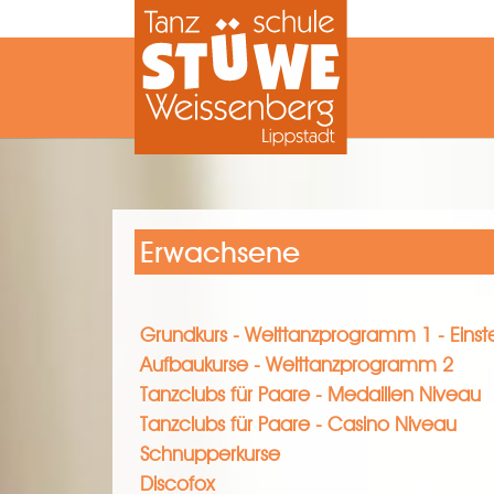
Zum Hauptinhalt springen
Erwachsene
Grundkurs - Welttanzprogramm 1 - Einst
Aufbaukurse - Welttanzprogramm 2
Tanzclubs für Paare - Medaillen Niveau
Tanzclubs für Paare - Casino Niveau
Schnupperkurse
Discofox