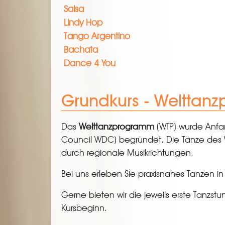
Salsa
Lindy Hop
Tango Argentino
Bachata
Dance 4 You
Grundkurs - Welttanz
Das
Welttanzprogramm
(WTP) wurde Anfa
Council WDC) begründet. Die Tänze des 
durch regionale Musikrichtungen.
Bei uns erleben Sie praxisnahes Tanzen 
Gerne bieten wir die jeweils erste Tanzs
Kursbeginn.