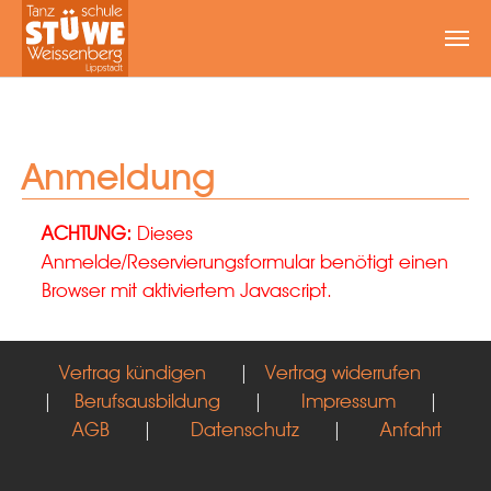
Zum Hauptinhalt springen
Anmeldung
ACHTUNG:
Dieses
Anmelde/Reservierungsformular benötigt einen
Browser mit aktiviertem Javascript.
Vertrag kündigen
|
Vertrag widerrufen
|
Berufsausbildung
|
Impressum
|
AGB
|
Datenschutz
|
Anfahrt