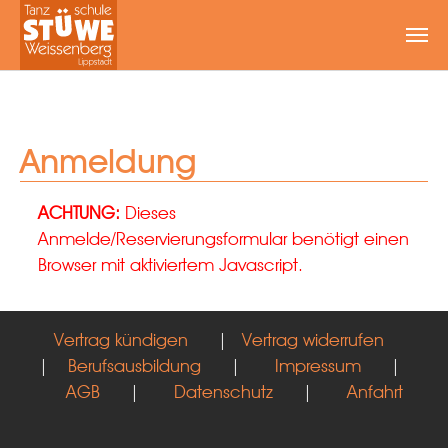
Zum Hauptinhalt springen
Anmeldung
ACHTUNG:
Dieses
Anmelde/Reservierungsformular benötigt einen
Browser mit aktiviertem Javascript.
Vertrag kündigen
|
Vertrag widerrufen
|
Berufsausbildung
|
Impressum
|
AGB
|
Datenschutz
|
Anfahrt