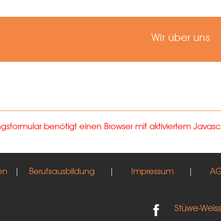
Wir über uns
formular benötigt einen Browser mit aktiviertem Javascr
en
|
Berufsausbildung
|
Impressum
|
A
Stüwe-Weis