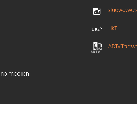
stuewe.wei
LiKE
ADTV-Tanzs
che möglich.