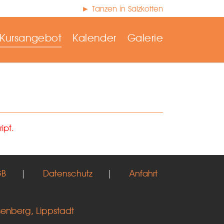
► Tanzen in Salzkotten
Kursangebot
Kalender
Galerie
ipt.
GB
|
Datenschutz
|
Anfahrt
senberg, Lippstadt