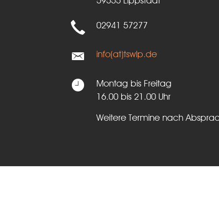
59555 Lippstadt
02941 57277
info(at)tswlp.de
Montag bis Freitag
16.00 bis 21.00 Uhr
Weitere Termine nach Abspra