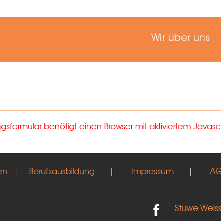
Wir über uns
formular benötigt einen Browser mit aktiviertem Javascr
en
|
Berufsausbildung
|
Impressum
|
A
Stüwe-Weis