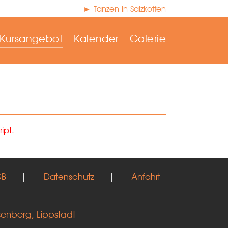
► Tanzen in Salzkotten
Kursangebot
Kalender
Galerie
ipt.
GB
|
Datenschutz
|
Anfahrt
senberg, Lippstadt