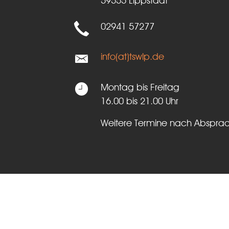
59555 Lippstadt
02941 57277
info(at)tswlp.de
Montag bis Freitag
16.00 bis 21.00 Uhr
Weitere Termine nach Abspra