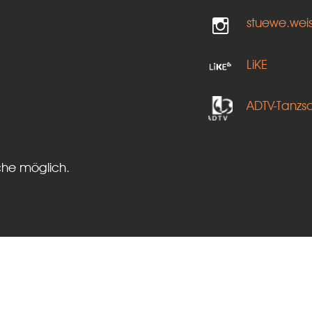
stuewe.wei
LiKE
ADTV-Tanzs
che möglich.