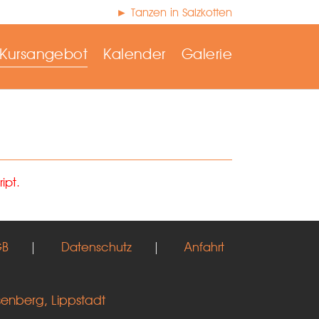
► Tanzen in Salzkotten
Kursangebot
Kalender
Galerie
ipt.
GB
|
Datenschutz
|
Anfahrt
senberg, Lippstadt