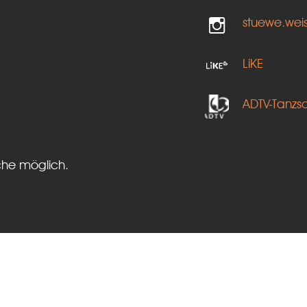
stuewe.wei
LiKE
ADTV-Tanzs
che möglich.