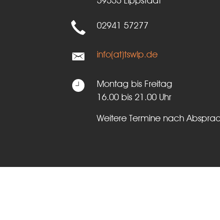
59555 Lippstadt
02941 57277
info(at)tswlp.de
Montag bis Freitag
16.00 bis 21.00 Uhr
Weitere Termine nach Abspra