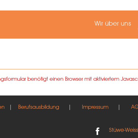
Wir über uns
formular benötigt einen Browser mit aktiviertem Javascr
en
|
Berufsausbildung
|
Impressum
|
A
Stüwe-Weis