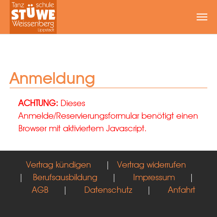
Zum Hauptinhalt springen
Anmeldung
ACHTUNG:
Dieses
Anmelde/Reservierungsformular benötigt einen
Browser mit aktiviertem Javascript.
Vertrag kündigen
|
Vertrag widerrufen
|
Berufsausbildung
|
Impressum
|
AGB
|
Datenschutz
|
Anfahrt