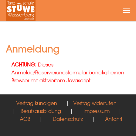
Zum Hauptinhalt springen
Anmeldung
ACHTUNG:
Dieses
Anmelde/Reservierungsformular benötigt einen
Browser mit aktiviertem Javascript.
Vertrag kündigen
|
Vertrag widerrufen
|
Berufsausbildung
|
Impressum
|
AGB
|
Datenschutz
|
Anfahrt