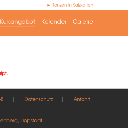
► Tanzen in Salzkotten
Kursangebot
Kalender
Galerie
ipt.
GB
|
Datenschutz
|
Anfahrt
senberg, Lippstadt