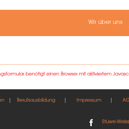
Wir über uns
formular benötigt einen Browser mit aktiviertem Javascr
en
|
Berufsausbildung
|
Impressum
|
A
Stüwe-Weis