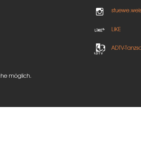
stuewe.wei
LiKE
ADTV-Tanzs
che möglich.