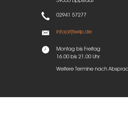
59555 Lippstadt
02941 57277
info(at)tswlp.de
Montag bis Freitag
16.00 bis 21.00 Uhr
Weitere Termine nach Abspra