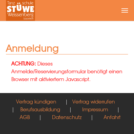
Zum Hauptinhalt springen
Anmeldung
ACHTUNG:
Dieses
Anmelde/Reservierungsformular benötigt einen
Browser mit aktiviertem Javascript.
Vertrag kündigen
|
Vertrag widerrufen
|
Berufsausbildung
|
Impressum
|
AGB
|
Datenschutz
|
Anfahrt