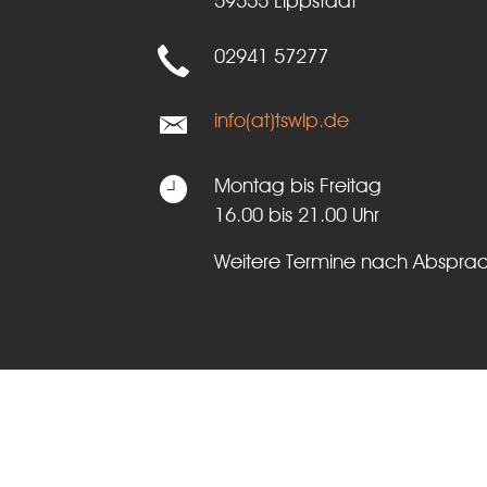
59555 Lippstadt
02941 57277
info(at)tswlp.de
Montag bis Freitag
16.00 bis 21.00 Uhr
Weitere Termine nach Abspra