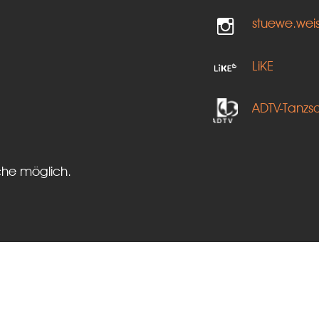
stuewe.wei
LiKE
ADTV-Tanzs
che möglich.