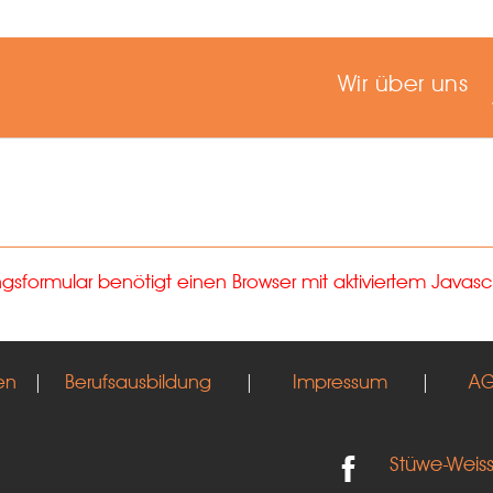
Wir über uns
formular benötigt einen Browser mit aktiviertem Javascr
en
|
Berufsausbildung
|
Impressum
|
A
Stüwe-Weis