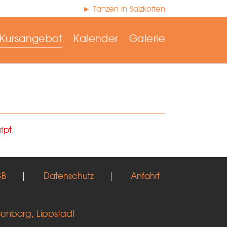
► Tanzen in Salzkotten
Kursangebot
Kalender
Galerie
ipt.
GB
|
Datenschutz
|
Anfahrt
senberg, Lippstadt