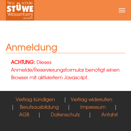
Zum Hauptinhalt springen
Anmeldung
ACHTUNG:
Dieses
Anmelde/Reservierungsformular benötigt einen
Browser mit aktiviertem Javascript.
Vertrag kündigen
|
Vertrag widerrufen
|
Berufsausbildung
|
Impressum
|
AGB
|
Datenschutz
|
Anfahrt