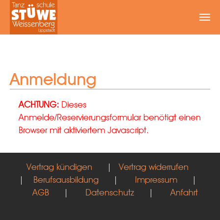
Zum Hauptinhalt springen
Anmeldung
ACHTUNG:
Dieses
Anmelde/Reservierungsformular benötigt einen
Browser mit aktiviertem Javascript.
Vertrag kündigen
|
Vertrag widerrufen
|
Berufsausbildung
|
Impressum
|
AGB
|
Datenschutz
|
Anfahrt