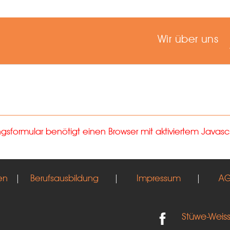
Wir über uns
formular benötigt einen Browser mit aktiviertem Javascr
en
|
Berufsausbildung
|
Impressum
|
A
Stüwe-Weis