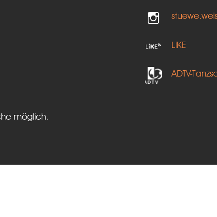
stuewe.wei
LiKE
ADTV-Tanzs
che möglich.