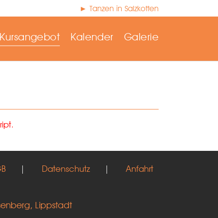
► Tanzen in Salzkotten
Kursangebot
Kalender
Galerie
ipt.
GB
|
Datenschutz
|
Anfahrt
senberg, Lippstadt