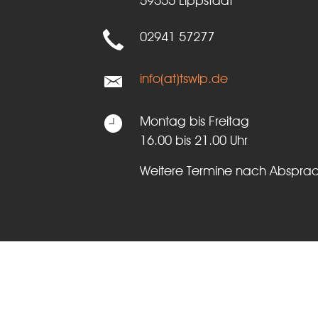
59555 Lippstadt
02941 57277
info(at)tswlp.de
Montag bis Freitag
16.00 bis 21.00 Uhr
Weitere Termine nach Abspra