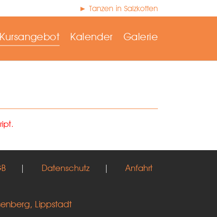
► Tanzen in Salzkotten
Kursangebot
Kalender
Galerie
ipt.
GB
|
Datenschutz
|
Anfahrt
senberg, Lippstadt