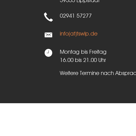
59555 Lippstadt
02941 57277
info(at)tswlp.de
Montag bis Freitag
16.00 bis 21.00 Uhr
Weitere Termine nach Abspra