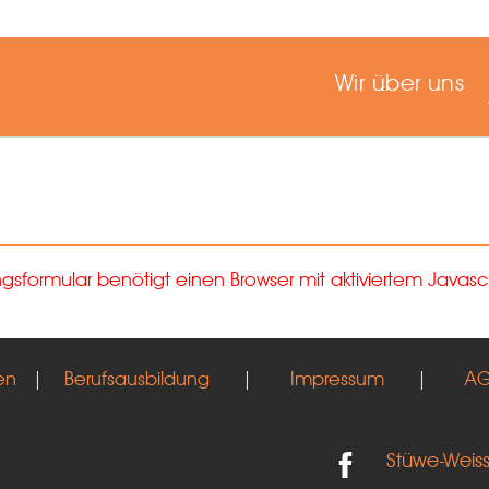
Wir über uns
formular benötigt einen Browser mit aktiviertem Javascr
en
|
Berufsausbildung
|
Impressum
|
A
Stüwe-Weis