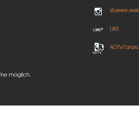
stuewe.wei
LiKE
ADTV-Tanzs
che möglich.