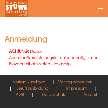
Zum Hauptinhalt springen
Anmeldung
ACHTUNG:
Dieses
Anmelde/Reservierungsformular benötigt einen
Browser mit aktiviertem Javascript.
Vertrag kündigen
|
Vertrag widerrufen
|
Berufsausbildung
|
Impressum
|
AGB
|
Datenschutz
|
Anfahrt