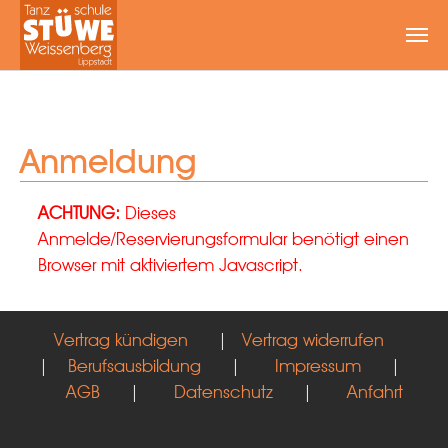
Zum Hauptinhalt springen
Anmeldung
ACHTUNG:
Dieses
Anmelde/Reservierungsformular benötigt einen
Browser mit aktiviertem Javascript.
Vertrag kündigen
|
Vertrag widerrufen
|
Berufsausbildung
|
Impressum
|
AGB
|
Datenschutz
|
Anfahrt