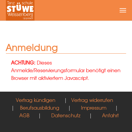
Zum Hauptinhalt springen
Anmeldung
ACHTUNG:
Dieses
Anmelde/Reservierungsformular benötigt einen
Browser mit aktiviertem Javascript.
Vertrag kündigen
|
Vertrag widerrufen
|
Berufsausbildung
|
Impressum
|
AGB
|
Datenschutz
|
Anfahrt