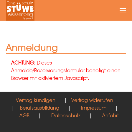
Zum Hauptinhalt springen
Anmeldung
ACHTUNG:
Dieses
Anmelde/Reservierungsformular benötigt einen
Browser mit aktiviertem Javascript.
Vertrag kündigen
|
Vertrag widerrufen
|
Berufsausbildung
|
Impressum
|
AGB
|
Datenschutz
|
Anfahrt