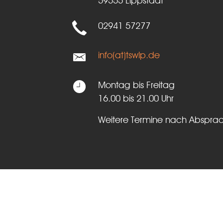
59555 Lippstadt
02941 57277
info(at)tswlp.de
Montag bis Freitag
16.00 bis 21.00 Uhr
Weitere Termine nach Abspra