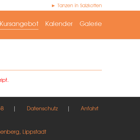
► Tanzen in Salzkotten
Kursangebot
Kalender
Galerie
ipt.
GB
|
Datenschutz
|
Anfahrt
senberg, Lippstadt