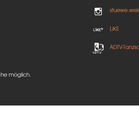
stuewe.wei
LiKE
ADTV-Tanzs
che möglich.