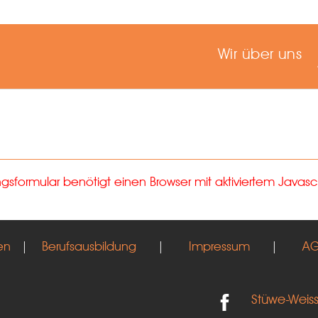
Wir über uns
formular benötigt einen Browser mit aktiviertem Javascr
en
|
Berufsausbildung
|
Impressum
|
A
Stüwe-Weis