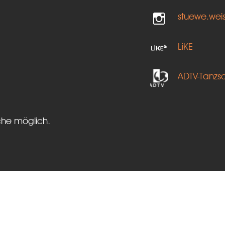
stuewe.wei
LiKE
ADTV-Tanzs
che möglich.