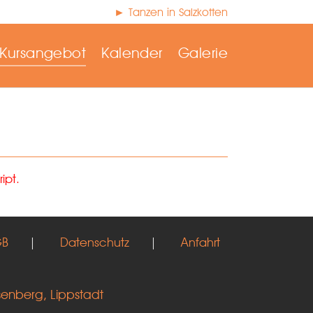
► Tanzen in Salzkotten
Kursangebot
Kalender
Galerie
ipt.
GB
|
Datenschutz
|
Anfahrt
senberg, Lippstadt