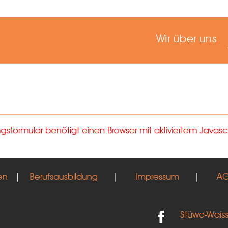
Wir über uns
formular benötigt einen Browser mit aktiviertem Javascr
en
|
Berufsausbildung
|
Impressum
|
A
Stüwe-Weis