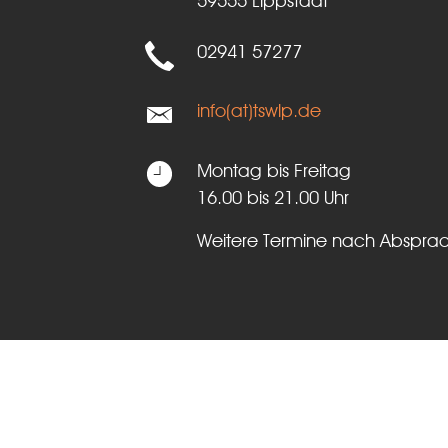
59555 Lippstadt
02941 57277
info(at)tswlp.de
Montag bis Freitag
16.00 bis 21.00 Uhr
Weitere Termine nach Abspra