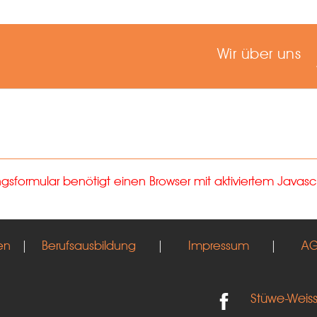
Wir über uns
formular benötigt einen Browser mit aktiviertem Javascr
en
|
Berufsausbildung
|
Impressum
|
A
Stüwe-Weis