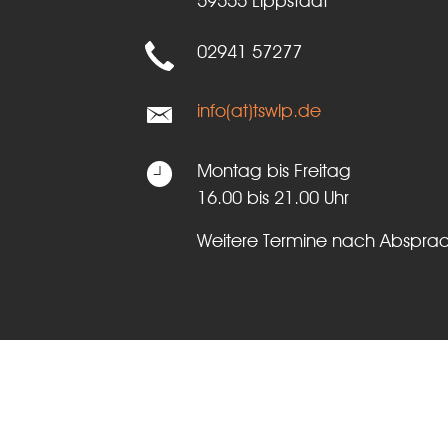
59555 Lippstadt
02941 57277
info(at)tswlp.de
Montag bis Freitag
16.00 bis 21.00 Uhr
Weitere Termine nach Abspra