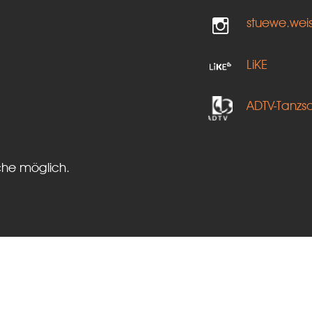
stuewe.wei
LiKE
ADTV-Tanzs
che möglich.