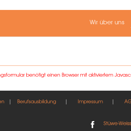
Wir über uns
formular benötigt einen Browser mit aktiviertem Javascr
en
|
Berufsausbildung
|
Impressum
|
A
Stüwe-Weis