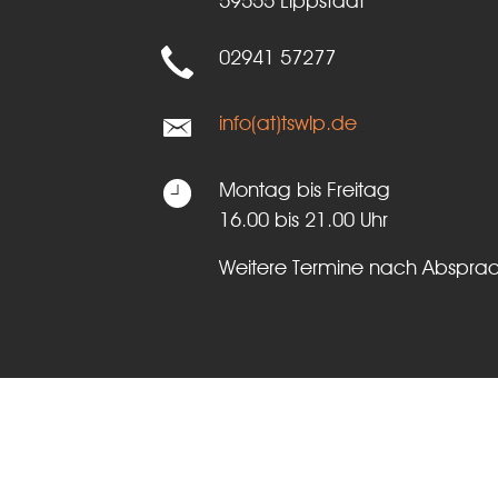
59555 Lippstadt
02941 57277
info(at)tswlp.de
Montag bis Freitag
16.00 bis 21.00 Uhr
Weitere Termine nach Abspra