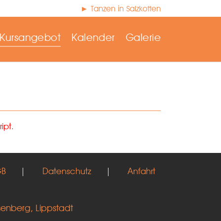
► Tanzen in Salzkotten
Kursangebot
Kalender
Galerie
ipt.
GB
|
Datenschutz
|
Anfahrt
senberg, Lippstadt