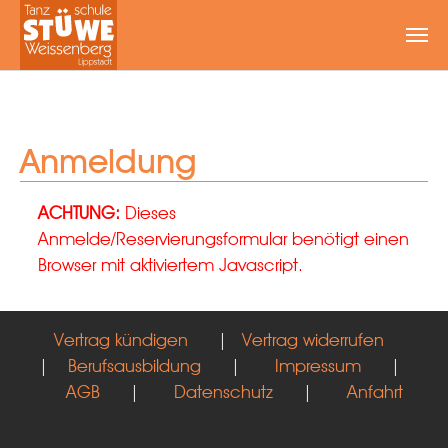
Zum Hauptinhalt springen
Anmeldung
ACHTUNG:
Dieses
Anmelde/Reservierungsformular benötigt einen
Browser mit aktiviertem Javascript.
Vertrag kündigen
|
Vertrag widerrufen
|
Berufsausbildung
|
Impressum
|
AGB
|
Datenschutz
|
Anfahrt