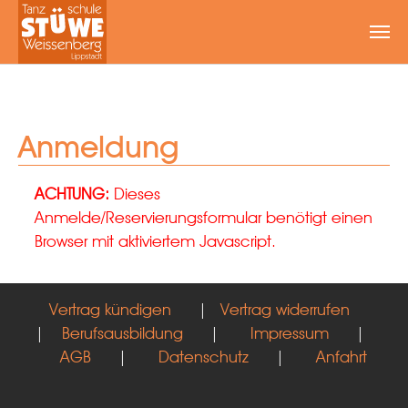
Zum Hauptinhalt springen
Anmeldung
ACHTUNG:
Dieses
Anmelde/Reservierungsformular benötigt einen
Browser mit aktiviertem Javascript.
Vertrag kündigen
|
Vertrag widerrufen
|
Berufsausbildung
|
Impressum
|
AGB
|
Datenschutz
|
Anfahrt