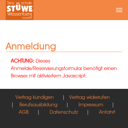
Zum Hauptinhalt springen
Anmeldung
ACHTUNG:
Dieses
Anmelde/Reservierungsformular benötigt einen
Browser mit aktiviertem Javascript.
Vertrag kündigen
|
Vertrag widerrufen
|
Berufsausbildung
|
Impressum
|
AGB
|
Datenschutz
|
Anfahrt