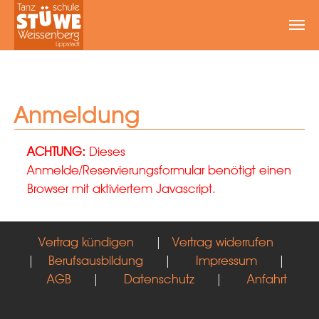
Zum Hauptinhalt springen
Anmeldung
ACHTUNG:
Dieses
Anmelde/Reservierungsformular benötigt einen
Browser mit aktiviertem Javascript.
Vertrag kündigen
|
Vertrag widerrufen
|
Berufsausbildung
|
Impressum
|
AGB
|
Datenschutz
|
Anfahrt