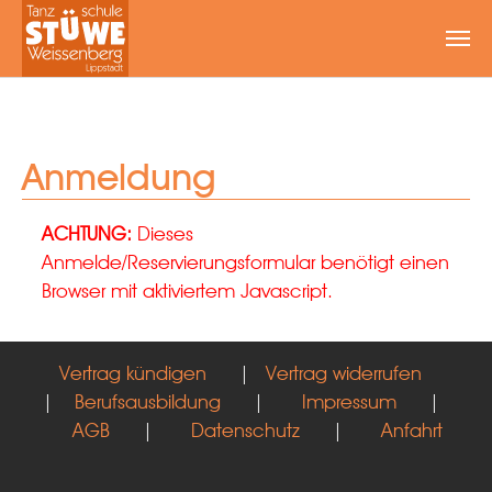
Zum Hauptinhalt springen
Anmeldung
ACHTUNG:
Dieses
Anmelde/Reservierungsformular benötigt einen
Browser mit aktiviertem Javascript.
Vertrag kündigen
|
Vertrag widerrufen
|
Berufsausbildung
|
Impressum
|
AGB
|
Datenschutz
|
Anfahrt